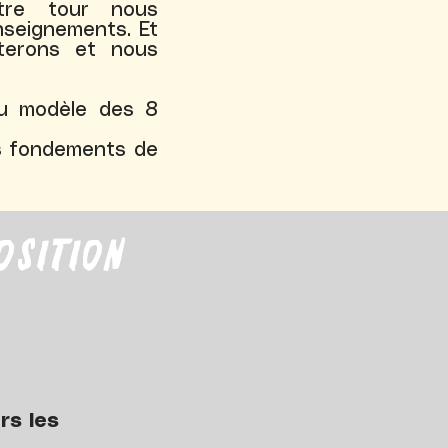
tre tour nous
nseignements. Et
terons et nous
du modèle des 8
es fondements de
osition
ers les