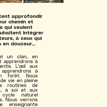
itent approfondir
leur chemin et
s qui veulent
haitent intégrer
teurs, à ceux qui
 en douceur...
el un clan, en
et apprendrons à
ntis. L'œil aux
 apprendrons à
n forêt. Nous
de vie en pleine
es routines de
e, à soi et aux
cycle naturel
s. Nous verrons
 enseignante