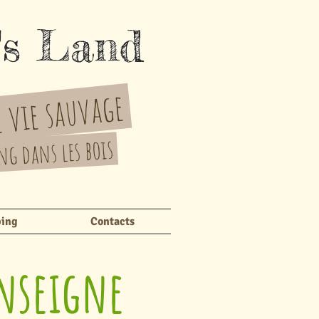
's Land
 vie sauvage
g dans les bois
ing
Contacts
nseigne