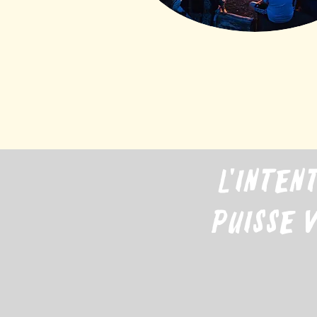
L'inten
puisse 
- ga