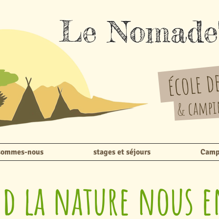
Le Nomade
école de
& campin
sommes-nous
stages et séjours
Camp
d la nature nous e